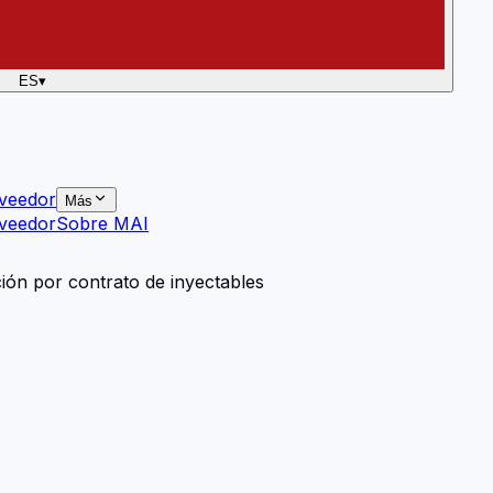
ES
▾
veedor
Más
veedor
Sobre MAI
ión por contrato de inyectables