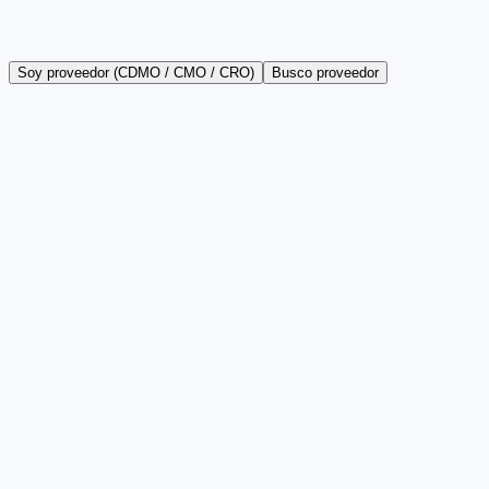
Soy proveedor (CDMO / CMO / CRO)
Busco proveedor
€0
/ mes
Perfil de empresa limitado
Notificaciones de oportunidades