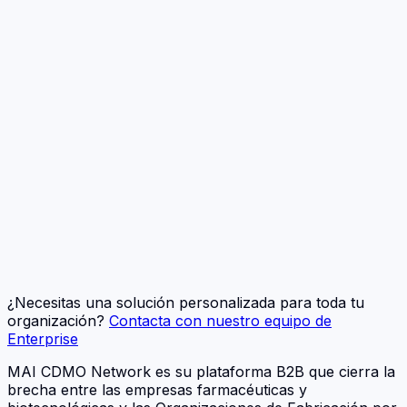
Todo en crecimiento
Prospección personalizada y automatizada a
través de bases de datos de ensayos clínicos,
autorizaciones de mercado y patentes.
Acceso a bases de datos externas integradas
Inteligencia de mercado
Aviso al consultar registro interno
¿Necesitas una solución personalizada para toda tu
organización?
Contacta con nuestro equipo de
Enterprise
MAI CDMO Network es su plataforma B2B que cierra la
brecha entre las empresas farmacéuticas y