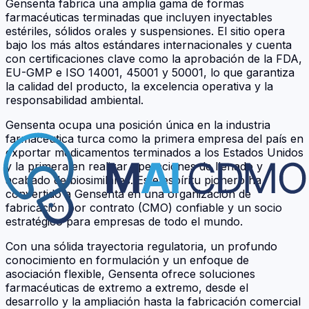
Gensenta fabrica una amplia gama de formas
farmacéuticas terminadas que incluyen inyectables
estériles, sólidos orales y suspensiones. El sitio opera
bajo los más altos estándares internacionales y cuenta
con certificaciones clave como la aprobación de la FDA,
EU-GMP e ISO 14001, 45001 y 50001, lo que garantiza
la calidad del producto, la excelencia operativa y la
responsabilidad ambiental.
Gensenta ocupa una posición única en la industria
farmacéutica turca como la primera empresa del país en
exportar medicamentos terminados a los Estados Unidos
y la primera en realizar operaciones de llenado y
acabado de biosimilares. Este espíritu pionero ha
convertido a Gensenta en una organización de
fabricación por contrato (CMO) confiable y un socio
estratégico para empresas de todo el mundo.
Con una sólida trayectoria regulatoria, un profundo
conocimiento en formulación y un enfoque de
asociación flexible, Gensenta ofrece soluciones
farmacéuticas de extremo a extremo, desde el
desarrollo y la ampliación hasta la fabricación comercial