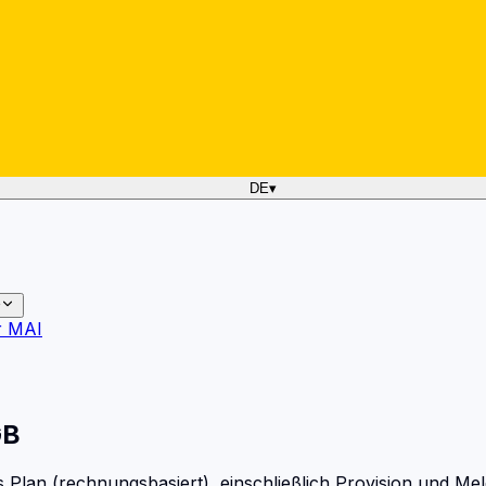
DE
▾
r MAI
GB
an (rechnungsbasiert), einschließlich Provision und Meld