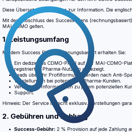
Diese Übersetzung dient nur zur Information. Die englische
Mit dem Abschluss des Success Plans (rechnungsbasiert)
MAI CDMO gelten.
1. Leistungsumfang
Mit dem Success Plan – rechnungsbasiert erhalten Sie:
Ein dediziertes CDMO-Profil auf der MAI-CDMO-Plat
registrierten Pharma-Nutzern angezeigt.
Leads über Ihr Profilformular werden nach Anti-Spam
Vorstellungen bei potenziellen Pharma-Kunden.
Verfügbare Informationen zu jedem potenziellen Kun
Support.
Hinweis: Der Service ist nicht exklusiv. Vorstellungen g
2. Gebühren und Zahlung
Success-Gebühr:
2 % Provision auf jede Zahlung a