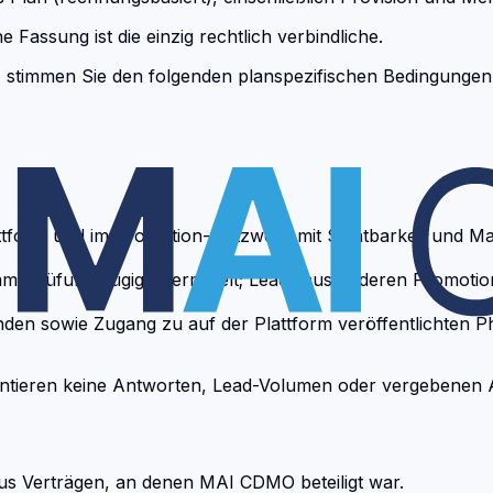
 Fassung ist die einzig rechtlich verbindliche.
 stimmen Sie den folgenden planspezifischen Bedingungen 
tform und im Promotion-Netzwerk mit Sichtbarkeit und Mat
-Prüfung zügig übermittelt; Leads aus anderen Promotion-A
den sowie Zugang zu auf der Plattform veröffentlichten P
arantieren keine Antworten, Lead-Volumen oder vergebenen 
us Verträgen, an denen MAI CDMO beteiligt war.