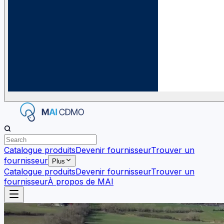
Catalogue produits
Devenir fournisseur
Trouver un
fournisseur
Plus
Catalogue produits
Devenir fournisseur
Trouver un
fournisseur
À propos de MAI