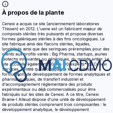
À propos de la plante
Cenexi a acquis ce site (anciennement laboratoires
Thissen) en 2012. L'usine est un fabricant majeur de
composés stériles très puissants et propose diverses
formes galéniques stériles à des fins oncologiques. Le
site fabrique ainsi des flacons stériles, liquides,
lyophilisés ainsi que des seringues préremplies pour des
clients aux profils variés : Big Pharma, startups, jeunes
biotechs innovantes ou génériques, du monde entier. Le
site accueille également 40 des 110 experts* de Cenexi
Services, l'entité qui accompagne les activités de
formulation, de développement de formes analytiques et
pharmaceutiques, de transfert industriel et
d'accompagnement réglementaire des produits
expérimentaux ou déjà commercialisés pour être
fabriqués sur les sites de Cenexi. A ce titre, Cenexi
Braine-l Alleud dispose d'une unité de développement
de produits stériles comprenant trois composantes : le
développement analytique, le développement