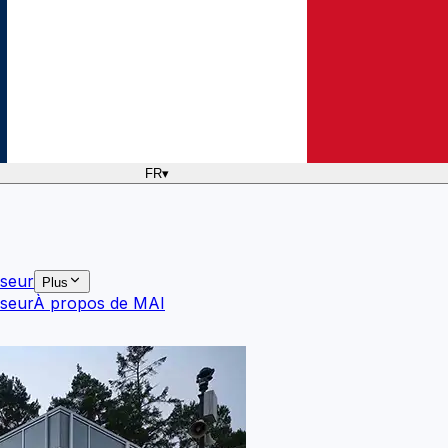
FR
▾
sseur
Plus
sseur
À propos de MAI