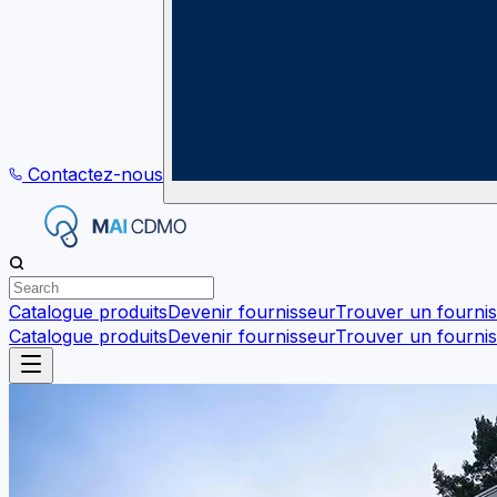
Contactez-nous
Catalogue produits
Devenir fournisseur
Trouver un fourni
Catalogue produits
Devenir fournisseur
Trouver un fourni