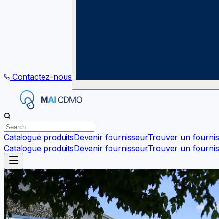
Contactez-nous
Catalogue produits
Devenir fournisseur
Trouver un fourni
Catalogue produits
Devenir fournisseur
Trouver un fourni