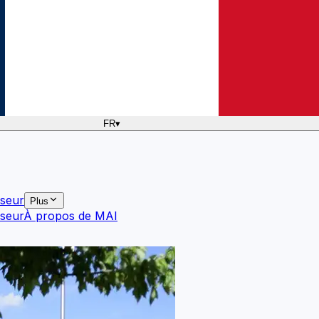
FR
▾
sseur
Plus
sseur
À propos de MAI