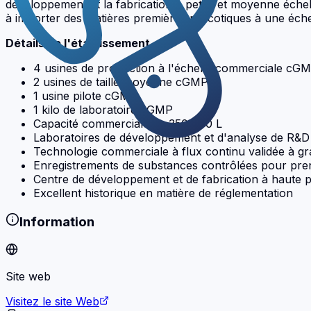
développement et la fabrication à petite et moyenne échell
à importer des matières premières narcotiques à une éch
Détails de l'établissement
4 usines de production à l'échelle commerciale cG
2 usines de taille moyenne cGMP
1 usine pilote cGMP
1 kilo de laboratoire cGMP
Capacité commerciale de 350 000 L
Laboratoires de développement et d'analyse de R&D
Technologie commerciale à flux continu validée à gr
Enregistrements de substances contrôlées pour pren
Centre de développement et de fabrication à haute 
Excellent historique en matière de réglementation
Information
Site web
Visitez le site Web