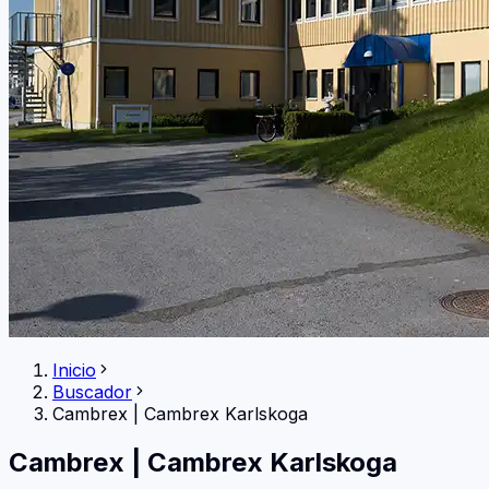
Inicio
Buscador
Cambrex
|
Cambrex Karlskoga
Cambrex
|
Cambrex Karlskoga