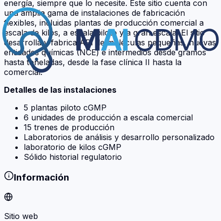
energía, siempre que lo necesite. Este sitio cuenta con
una amplia gama de instalaciones de fabricación
flexibles, incluidas plantas de producción comercial a
escala de kilos, a escala piloto y a gran escala. El sitio
desarrolla y fabrica API de moléculas pequeñas, nuevas
entidades químicas (NCE) e intermedios desde gramos
hasta toneladas, desde la fase clínica II hasta la
comercial.
Detalles de las instalaciones
5 plantas piloto cGMP
6 unidades de producción a escala comercial
15 trenes de producción
Laboratorios de análisis y desarrollo personalizado
laboratorio de kilos cGMP
Sólido historial regulatorio
Información
Sitio web