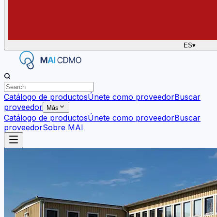
ES
▾
Catálogo de productos
Únete como proveedor
Buscar
proveedor
Más
Catálogo de productos
Únete como proveedor
Buscar
proveedor
Sobre MAI