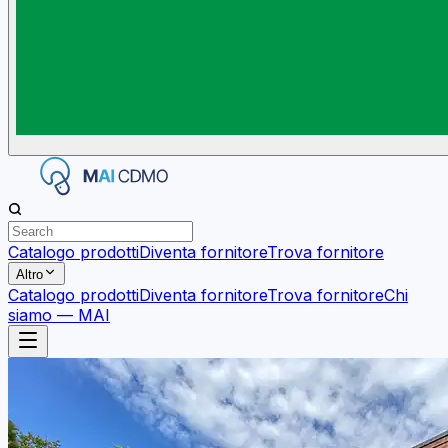
Catalogo prodotti
Diventa fornitore
Trova fornitore
Altro
Catalogo prodotti
Diventa fornitore
Trova fornitore
Chi
siamo — MAI