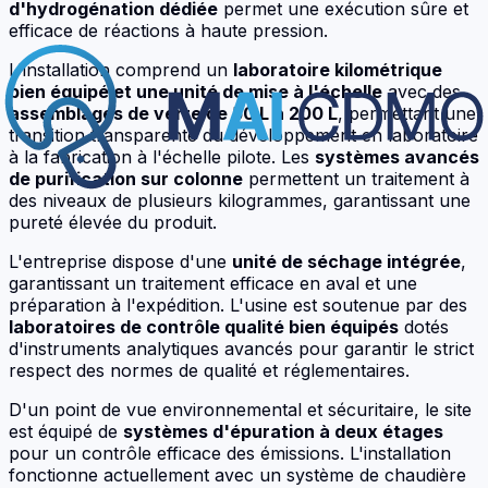
d'hydrogénation dédiée
permet une exécution sûre et
efficace de réactions à haute pression.
L'installation comprend un
laboratoire kilométrique
bien équipé et une unité de mise à l'échelle
avec des
assemblages de verre de 50 L à 200 L
, permettant une
transition transparente du développement en laboratoire
à la fabrication à l'échelle pilote. Les
systèmes avancés
de purification sur colonne
permettent un traitement à
des niveaux de plusieurs kilogrammes, garantissant une
pureté élevée du produit.
L'entreprise dispose d'une
unité de séchage intégrée
,
garantissant un traitement efficace en aval et une
préparation à l'expédition. L'usine est soutenue par des
laboratoires de contrôle qualité bien équipés
dotés
d'instruments analytiques avancés pour garantir le strict
respect des normes de qualité et réglementaires.
D'un point de vue environnemental et sécuritaire, le site
est équipé de
systèmes d'épuration à deux étages
pour un contrôle efficace des émissions. L'installation
fonctionne actuellement avec un système de chaudière