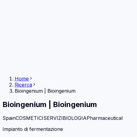
Home
Ricerca
Bioingenium
|
Bioingenium
Bioingenium
|
Bioingenium
Spain
COSMETICI
SERVIZI
BIOLOGIA
Pharmaceutical
Impianto di fermentazione