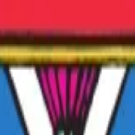
IT
▾
mo — MAI
 e produzione BPM cileni