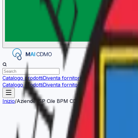
Catalogo prodotti
Diventa fornitore
Trova fornitore
Altro
Catalogo prodotti
Diventa fornitore
Trova fornitore
Chi sia
Inizio
/
Aziende ISP Cile BPM CDMO | Servizi di conformità