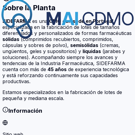
Sobre la Planta
SIDEFARMA
es una
CMO con sede en Portugal
,
especializada en la fabricación de lotes de tamaños
diferenciados y personalizados de formas farmacéuticas
sólidas
(comprimidos recubiertos, comprimidos,
cápsulas y sobres de polvo),
semisólidas
(cremas,
ungüentos, geles y supositorios) y
líquidas
(jarabes y
soluciones). Acompañando siempre los avances y
tendencias de la Industria Farmacéutica, SIDEFARMA
cuenta con más de
45 años
de experiencia tecnológica
y está reforzando continuamente sus capacidades
productivas.
Estamos especializados en la fabricación de lotes de
pequeña y mediana escala.
Información
Sitio web