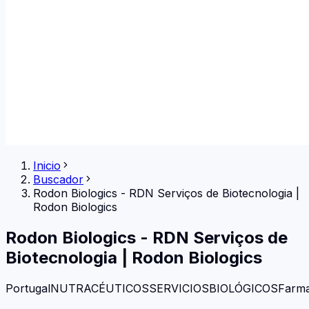
Inicio
Buscador
Rodon Biologics - RDN Serviços de Biotecnologia
|
Rodon Biologics
Rodon Biologics - RDN Serviços de
Biotecnologia
|
Rodon Biologics
Portugal
NUTRACÉUTICOS
SERVICIOS
BIOLÓGICOS
Farma