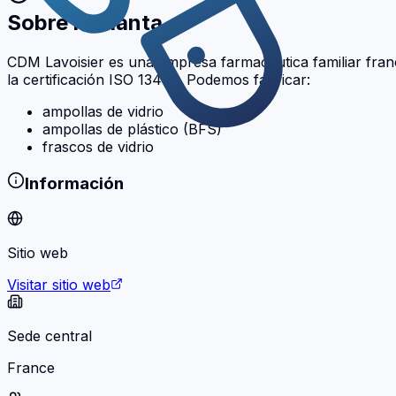
Sobre la Planta
CDM Lavoisier es una empresa farmacéutica familiar fran
la certificación ISO 13485. Podemos fabricar:
ampollas de vidrio
ampollas de plástico (BFS)
frascos de vidrio
Información
Sitio web
Visitar sitio web
Sede central
France