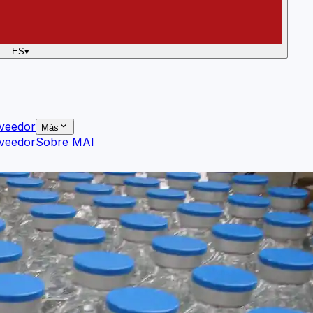
ES
▾
veedor
Más
veedor
Sobre MAI