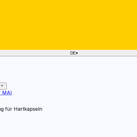
DE
▾
r MAI
g für Hartkapseln