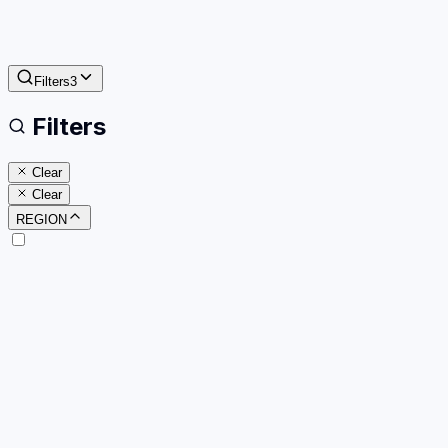
Filters
3
Filters
Clear
Clear
REGION