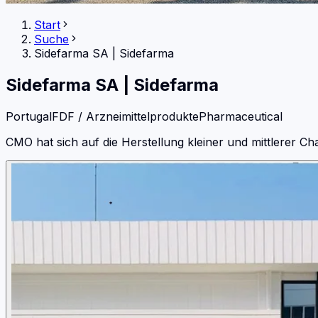
Start
Suche
Sidefarma SA
|
Sidefarma
Sidefarma SA
|
Sidefarma
Portugal
FDF / Arzneimittelprodukte
Pharmaceutical
CMO hat sich auf die Herstellung kleiner und mittlerer C