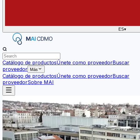
ES
▾
Catálogo de productos
Únete como proveedor
Buscar
proveedor
Más
Catálogo de productos
Únete como proveedor
Buscar
proveedor
Sobre MAI