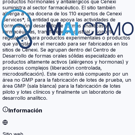
productos hormonales y antialérgicos que Cenexi
suministra al sector farmacéutico. El sitio también
alberga a una docena de los 110 expertos de Cenexi
Services*, la entidad que apoya las actividades de
formulación, desarrollo de formas analíticas y
farmacéuticas, transferencia industrial y soporte
regulatorio para productos experimentales o productos
que ya están en el mercado para ser fabricados en los
sitios de Cenexi. Se agrupan dentro del Centro de
Desarrollo de formas orales sólidas especializado en
productos altamente activos (alérgenos y hormonas) y
procesos complejos (liberación controlada,
microdosificación). Este centro está compuesto por un
área no GMP para la fabricación de lotes de prueba, un
área GMP (sala blanca) para la fabricación de lotes
piloto y lotes clínicos y finalmente un laboratorio de
desarrollo analítico.
Información
Sitio web