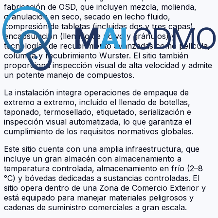
fabricación de OSD, que incluyen mezcla, molienda,
granulación en seco, secado en lecho fluido,
compresión de tabletas (incluidas dos y tres capas),
encapsulación (llenado de polvo y gránulos) y
tecnologías de recubrimiento avanzadas como película,
columna y recubrimiento Wurster. El sitio también
proporciona inspección visual de alta velocidad y admite
un potente manejo de compuestos.
La instalación integra operaciones de empaque de
extremo a extremo, incluido el llenado de botellas,
taponado, termosellado, etiquetado, serialización e
inspección visual automatizada, lo que garantiza el
cumplimiento de los requisitos normativos globales.
Este sitio cuenta con una amplia infraestructura, que
incluye un gran almacén con almacenamiento a
temperatura controlada, almacenamiento en frío (2–8
°C) y bóvedas dedicadas a sustancias controladas. El
sitio opera dentro de una Zona de Comercio Exterior y
está equipado para manejar materiales peligrosos y
cadenas de suministro comerciales a gran escala.