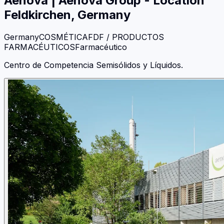
Aenova
|
Aenova Group - Location
Feldkirchen, Germany
Germany
COSMÉTICA
FDF / PRODUCTOS
FARMACÉUTICOS
Farmacéutico
Centro de Competencia Semisólidos y Líquidos.