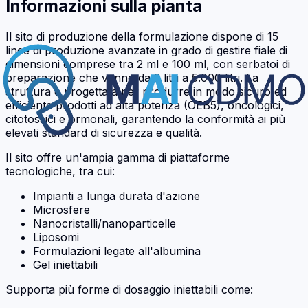
Informazioni sulla pianta
Il sito di produzione della formulazione dispone di 15
linee di produzione avanzate in grado di gestire fiale di
dimensioni comprese tra 2 ml e 100 ml, con serbatoi di
preparazione che vanno da 3 litri a 5.000 litri. La
struttura è progettata per produrre in modo sicuro ed
efficiente prodotti ad alta potenza (OEB5), oncologici,
citotossici e ormonali, garantendo la conformità ai più
elevati standard di sicurezza e qualità.
Il sito offre un'ampia gamma di piattaforme
tecnologiche, tra cui:
Impianti a lunga durata d'azione
Microsfere
Nanocristalli/nanoparticelle
Liposomi
Formulazioni legate all'albumina
Gel iniettabili
Supporta più forme di dosaggio iniettabili come: