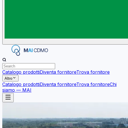
Catalogo prodotti
Diventa fornitore
Trova fornitore
Altro
Catalogo prodotti
Diventa fornitore
Trova fornitore
Chi
siamo — MAI