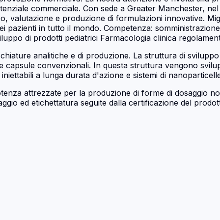
e potenziale commerciale. Con sede a Greater Manchester, ne
, valutazione e produzione di formulazioni innovative. Miglio
dei pazienti in tutto il mondo. Competenza: somministrazio
uppo di prodotti pediatrici Farmacologia clinica regolame
iature analitiche e di produzione. La struttura di sviluppo 
capsule convenzionali. In questa struttura vengono svilupp
iettabili a lunga durata d'azione e sistemi di nanoparticelle
enza attrezzate per la produzione di forme di dosaggio non s
ggio ed etichettatura seguite dalla certificazione del prodott