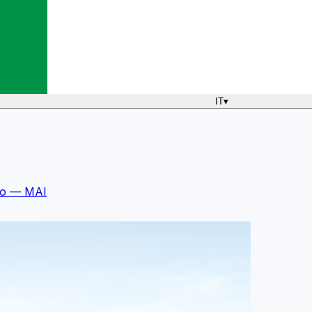
IT
▾
mo — MAI