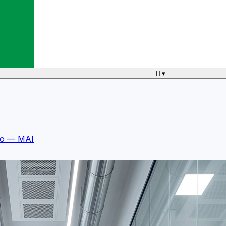
IT
▾
mo — MAI