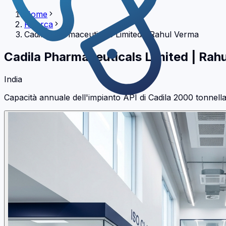
Home
Ricerca
Cadila Pharmaceuticals Limited
|
Rahul Verma
Cadila Pharmaceuticals Limited
|
Rahu
India
Capacità annuale dell'impianto API di Cadila 2000 tonnella