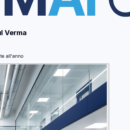
l Verma
te all'anno