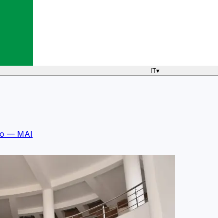
IT
▾
mo — MAI