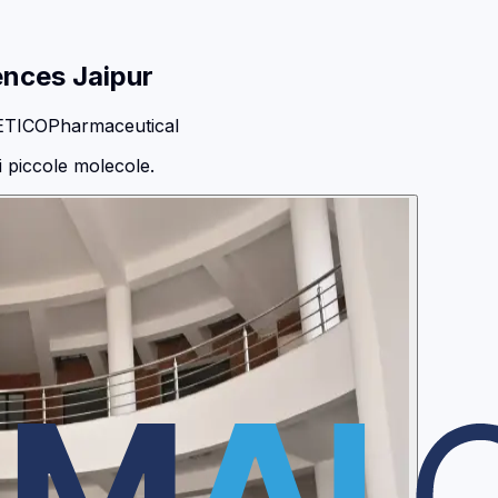
ences Jaipur
ETICO
Pharmaceutical
i piccole molecole.