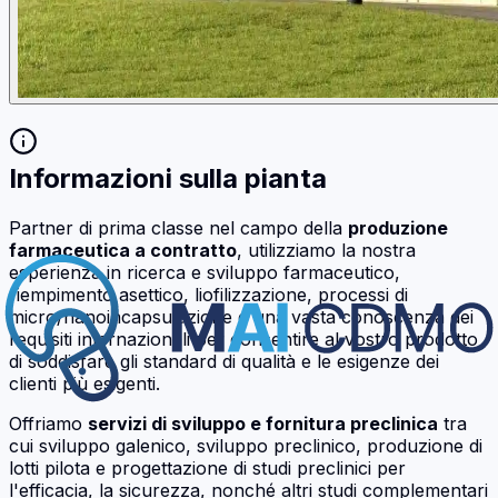
Informazioni sulla pianta
Partner di prima classe nel campo della
produzione
farmaceutica a contratto
, utilizziamo la nostra
esperienza in ricerca e sviluppo farmaceutico,
riempimento asettico, liofilizzazione, processi di
micro/nanoincapsulazione e una vasta conoscenza dei
requisiti internazionali per consentire al vostro prodotto
di soddisfare gli standard di qualità e le esigenze dei
clienti più esigenti.
Offriamo
servizi di sviluppo e fornitura preclinica
tra
cui sviluppo galenico, sviluppo preclinico, produzione di
lotti pilota e progettazione di studi preclinici per
l'efficacia, la sicurezza, nonché altri studi complementari