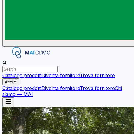
Catalogo prodotti
Diventa fornitore
Trova fornitore
Altro
Catalogo prodotti
Diventa fornitore
Trova fornitore
Chi
siamo — MAI