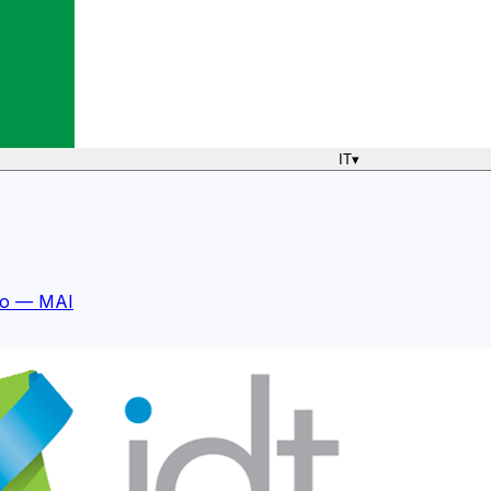
IT
▾
mo — MAI