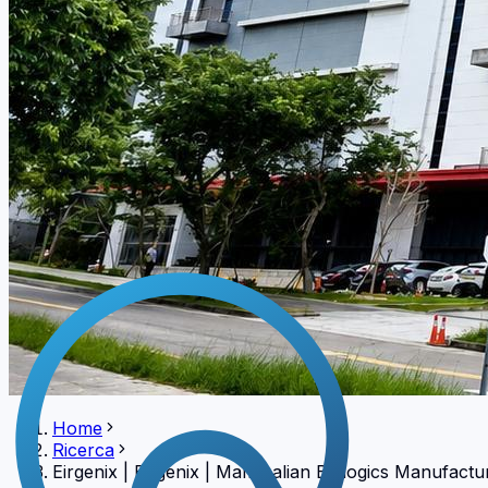
Home
Ricerca
Eirgenix
|
Eirgenix | Mammalian Biologics Manufactu