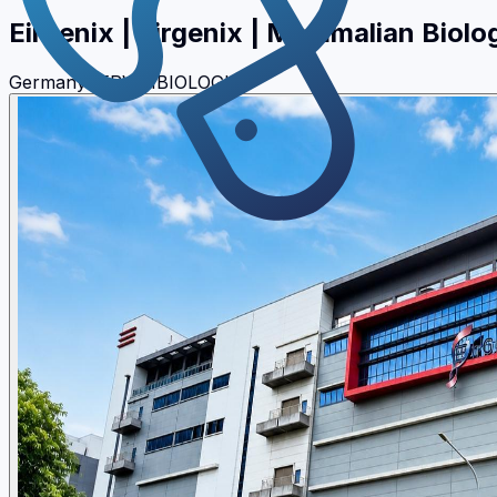
Eirgenix
|
Eirgenix | Mammalian Biolo
Germany
SERVIZI
BIOLOGIA