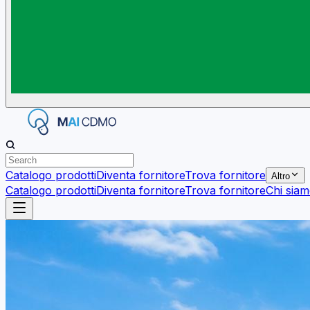
Catalogo prodotti
Diventa fornitore
Trova fornitore
Altro
Catalogo prodotti
Diventa fornitore
Trova fornitore
Chi sia