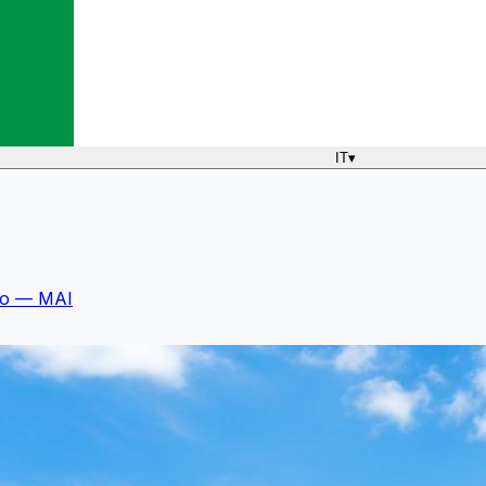
IT
▾
mo — MAI