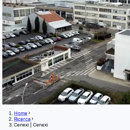
Home
Ricerca
Cenexi
|
Cenexi