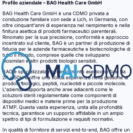
Profilo aziendale – BAG Health Care GmbH
BAG Health Care GmbH è una CDMO privata a
conduzione familiare con sede a Lich, in Germania, con
oltre cinquant'anni di esperienza nel riempimento e nella
finitura asettica di prodotti farmaceutici parenterali.
Rinomato per la sua precisione, conformità e approccio
incentrato sul cliente, BAG è un partner di produzione di
fiducia per le aziende farmaceutiche e biotecnologiche di
tutto il mondo, comprese quelle che sviluppano
biosimilari e altri prodotti biologici sensibili.
BAG è specializzata nel riempimento asettico di fiale da
2R a 50H e offre una solida esperienza nella gestione di
prodotti biologici, peptidi, nucleotidi e piccole molecole.
L'azienda supporta anche aree adiacenti come le
soluzioni sterili regolamentate come componenti di
dispositivi medici e materie prime per la produzione
ATMP. Questa vasta esperienza, unita alla profondità
tecnica, garantisce un supporto affidabile in un ampio
spettro di tipi di formulazione e requisiti normativi.
In qualità di fornitore di servizi end-to-end, BAG offre un