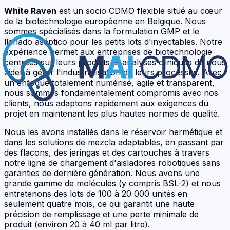
White Raven
est un socio CDMO flexible situé au cœur
de la biotechnologie européenne en Belgique. Nous
sommes spécialisés dans la
formulation GMP
et le
llenado aséptico
pour les petits lots d'inyectables. Notre
expérience permet aux entreprises de biotechnologie
centrées sur leurs produits et analyses cliniques de nous
aider à gérer l'industrialisation de leurs processus. Avec
un enfoque totalement numérisé, agile et transparent,
nous sommes fondamentalement compromis avec nos
clients, nous adaptons rapidement aux exigences du
projet en maintenant les plus hautes normes de qualité.
Nous les avons installés dans le réservoir hermétique et
dans les solutions de mezcla adaptables, en passant par
des flacons, des jeringas et des cartouches à travers
notre ligne de chargement d'aisladores robotiques sans
garanties de dernière génération. Nous avons une
grande gamme de molécules (y compris
BSL-2
) et nous
entretenons des lots de 100 à 20 000 unités en
seulement quatre mois, ce qui garantit une haute
précision de remplissage et une perte minimale de
produit (environ 20 à 40 ml par litre).