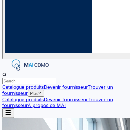
Catalogue produits
Devenir fournisseur
Trouver un
fournisseur
Plus
Catalogue produits
Devenir fournisseur
Trouver un
fournisseur
À propos de MAI