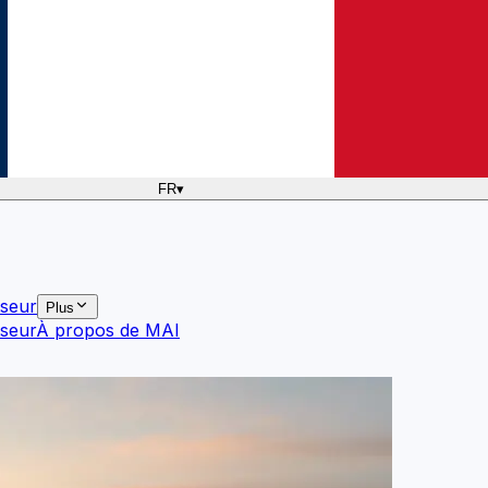
FR
▾
sseur
Plus
sseur
À propos de MAI