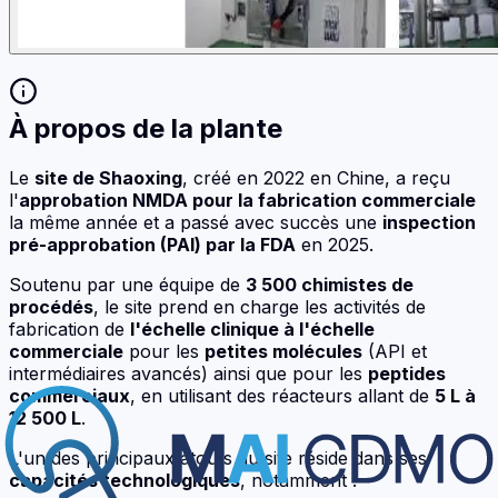
À propos de la plante
Le
site de Shaoxing
, créé en 2022 en Chine, a reçu
l'
approbation NMDA pour la fabrication commerciale
la même année et a passé avec succès une
inspection
pré-approbation (PAI) par la FDA
en 2025.
Soutenu par une équipe de
3 500 chimistes de
procédés
, le site prend en charge les activités de
fabrication de
l'échelle clinique à l'échelle
commerciale
pour les
petites molécules
(API et
intermédiaires avancés) ainsi que pour les
peptides
commerciaux
, en utilisant des réacteurs allant de
5 L à
12 500 L
.
L'un des principaux atouts du site réside dans ses
capacités technologiques
, notamment :