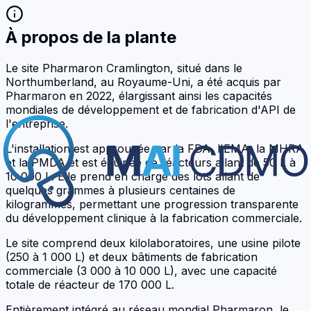
À propos de la plante
Le site Pharmaron Cramlington, situé dans le
Northumberland, au Royaume-Uni, a été acquis par
Pharmaron en 2022, élargissant ainsi les capacités
mondiales de développement et de fabrication d'API de
l'entreprise.
L'installation est approuvée par la FDA, l'EMA, la MHRA
et la PMDA et est équipée de réacteurs allant de 50 L à
10 000 L. Elle prend en charge des lots allant de
quelques grammes à plusieurs centaines de
kilogrammes, permettant une progression transparente
du développement clinique à la fabrication commerciale.
Le site comprend deux kilolaboratoires, une usine pilote
(250 à 1 000 L) et deux bâtiments de fabrication
commerciale (3 000 à 10 000 L), avec une capacité
totale de réacteur de 170 000 L.
Entièrement intégré au réseau mondial Pharmaron, le