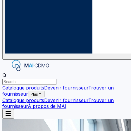
Catalogue produits
Devenir fournisseur
Trouver un
fournisseur
Plus
Catalogue produits
Devenir fournisseur
Trouver un
fournisseur
À propos de MAI