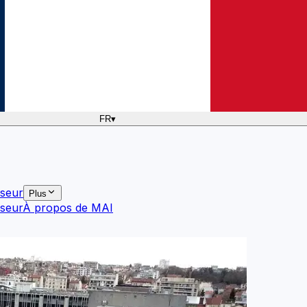
FR
▾
sseur
Plus
sseur
À propos de MAI