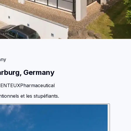
any
arburg, Germany
MENTEUX
Pharmaceutical
onnels et les stupéfiants.