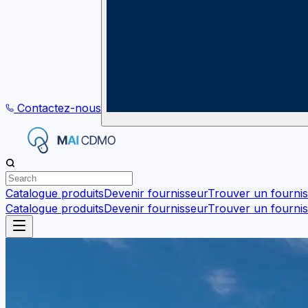
Contactez-nous
Catalogue produits
Devenir fournisseur
Trouver un fourni
Catalogue produits
Devenir fournisseur
Trouver un fourni