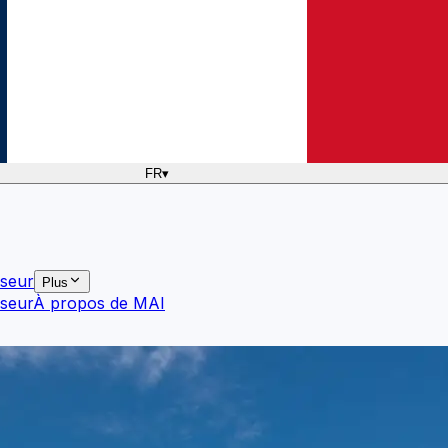
FR
▾
sseur
Plus
sseur
À propos de MAI