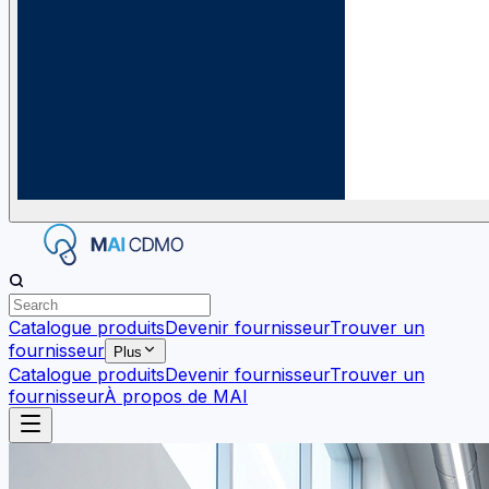
Catalogue produits
Devenir fournisseur
Trouver un
fournisseur
Plus
Catalogue produits
Devenir fournisseur
Trouver un
fournisseur
À propos de MAI