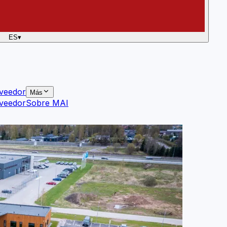
ES
▾
veedor
Más
veedor
Sobre MAI