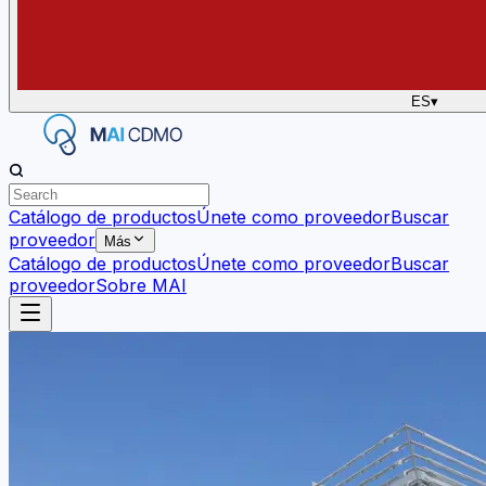
ES
▾
Catálogo de productos
Únete como proveedor
Buscar
proveedor
Más
Catálogo de productos
Únete como proveedor
Buscar
proveedor
Sobre MAI