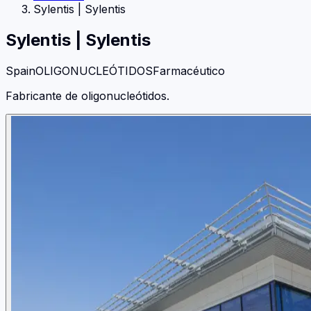
Sylentis
|
Sylentis
Sylentis
|
Sylentis
Spain
OLIGONUCLEÓTIDOS
Farmacéutico
Fabricante de oligonucleótidos.