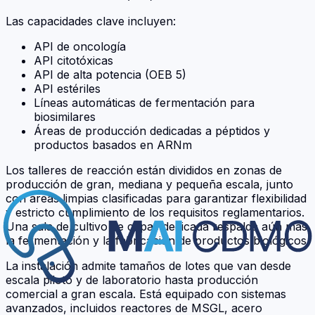
Las capacidades clave incluyen:
API de oncología
API citotóxicas
API de alta potencia (OEB 5)
API estériles
Líneas automáticas de fermentación para
biosimilares
Áreas de producción dedicadas a péptidos y
productos basados en ARNm
Los talleres de reacción están divididos en zonas de
producción de gran, mediana y pequeña escala, junto
con áreas limpias clasificadas para garantizar flexibilidad
y estricto cumplimiento de los requisitos reglamentarios.
Una sala de cultivo de cepas dedicada respalda aún más
la fermentación y la fabricación de productos biológicos.
La instalación admite tamaños de lotes que van desde
escala piloto y de laboratorio hasta producción
comercial a gran escala. Está equipado con sistemas
avanzados, incluidos reactores de MSGL, acero