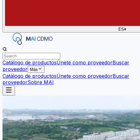
ES
▾
Catálogo de productos
Únete como proveedor
Buscar
proveedor
Más
Catálogo de productos
Únete como proveedor
Buscar
proveedor
Sobre MAI