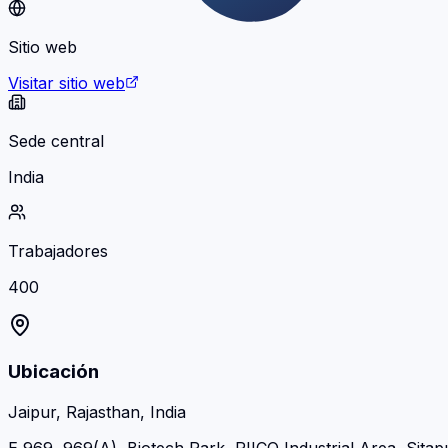
Sitio web
Visitar sitio web
Sede central
India
Trabajadores
400
Ubicación
Jaipur, Rajasthan, India
E 969, 969(A), Biotech Park, RIICO Industrial Area, Sitap