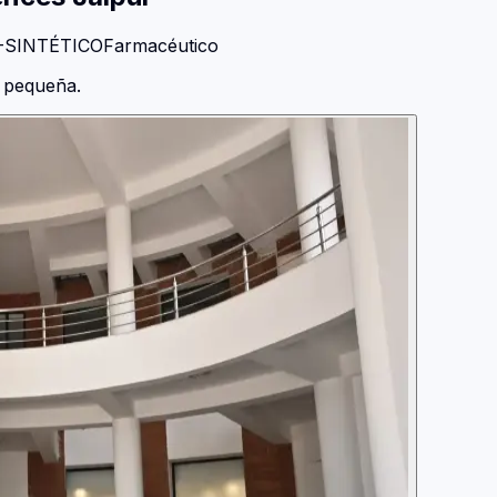
-SINTÉTICO
Farmacéutico
a pequeña.