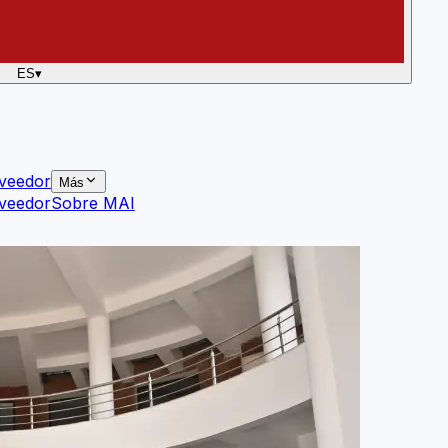
ES
▾
veedor
Más
veedor
Sobre MAI