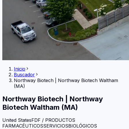
Inicio
Buscador
Northway Biotech
|
Northway Biotech Waltham
(MA)
Northway Biotech
|
Northway
Biotech Waltham (MA)
United States
FDF / PRODUCTOS
FARMACÉUTICOS
SERVICIOS
BIOLÓGICOS