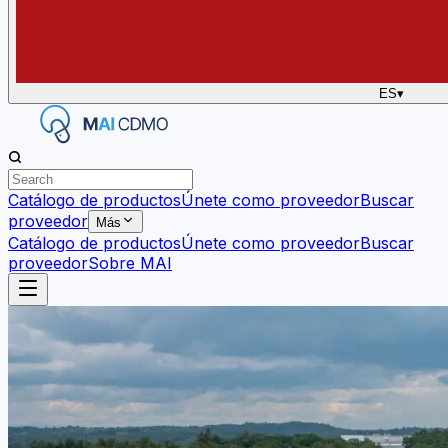
ES
▾
Catálogo de productos
Únete como proveedor
Buscar
proveedor
Más
Catálogo de productos
Únete como proveedor
Buscar
proveedor
Sobre MAI