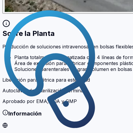
Sobre la Planta
Producción de soluciones intravenosas en bolsas flexible
Planta totalmente automatizada con 4 líneas de form
Área de extrusión para fabricar componentes plásti
Soluciones parenterales de gran volumen en bolsas 
Liberación paramétrica para esterilidad
Autoclaves de esterilización terminal
Aprobado por EMA, FDA y GMP
Información