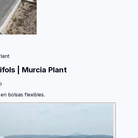
lant
fols | Murcia Plant
o
en bolsas flexibles.