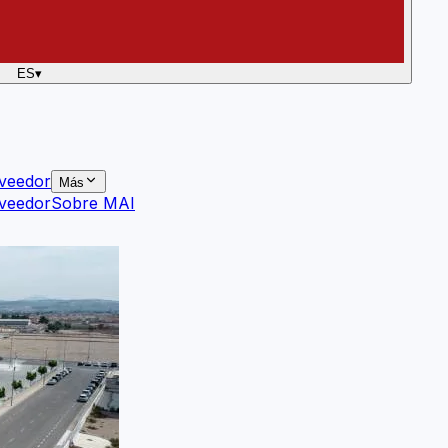
ES
▾
veedor
Más
veedor
Sobre MAI