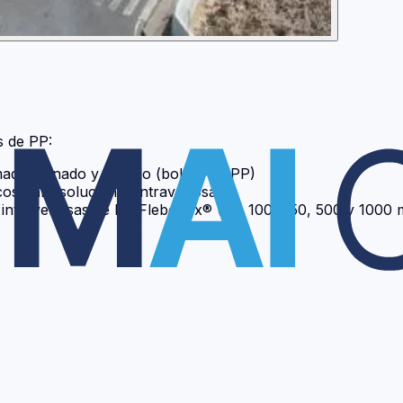
s de PP:
ado, llenado y sellado (bolsas de PP)
cos para soluciones intravenosas
intravenosas de PP Fleboflex® (50, 100, 250, 500 y 1000 