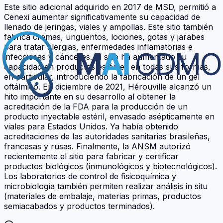
Este sitio adicional adquirido en 2017 de MSD, permitió a
Cenexi aumentar significativamente su capacidad de
llenado de jeringas, viales y ampollas. Este sitio también
fabrica cremas, ungüentos, lociones, gotas y jarabes
para tratar alergias, enfermedades inflamatorias e
infecciosas y cánceres. El sitio ha aumentado su
capacidad en productos estériles en todas sus formas,
en particular, introduciendo la fabricación de un gel
oftálmico. En diciembre de 2021, Hérouville alcanzó un
hito importante en su desarrollo al obtener la
acreditación de la FDA para la producción de un
producto inyectable estéril, envasado asépticamente en
viales para Estados Unidos. Ya había obtenido
acreditaciones de las autoridades sanitarias brasileñas,
francesas y rusas. Finalmente, la ANSM autorizó
recientemente el sitio para fabricar y certificar
productos biológicos (inmunológicos y biotecnológicos).
Los laboratorios de control de fisicoquímica y
microbiología también permiten realizar análisis in situ
(materiales de embalaje, materias primas, productos
semiacabados y productos terminados).