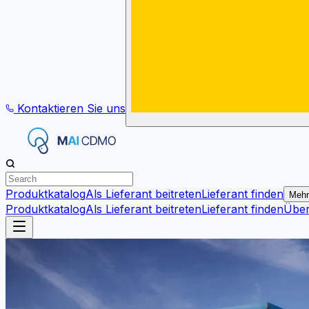
Kontaktieren Sie uns
Produktkatalog
Als Lieferant beitreten
Lieferant finden
Mehr
Produktkatalog
Als Lieferant beitreten
Lieferant finden
Übe