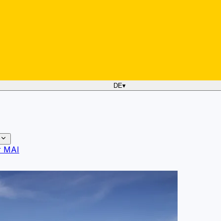
DE
▾
r MAI