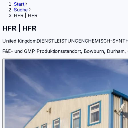
Start
Suche
HFR
|
HFR
HFR
|
HFR
United Kingdom
DIENSTLEISTUNGEN
CHEMISCH-SYNT
F&E- und GMP-Produktionsstandort, Bowburn, Durham, 