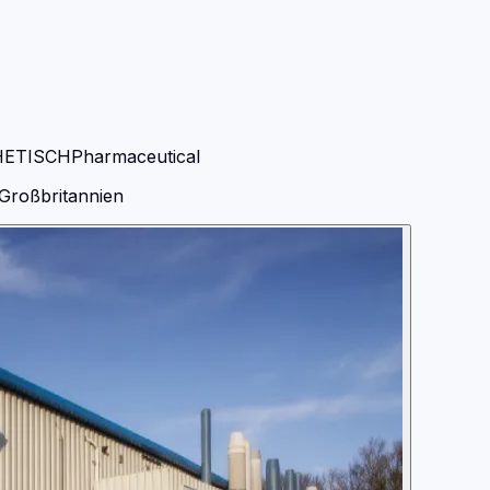
HETISCH
Pharmaceutical
Großbritannien