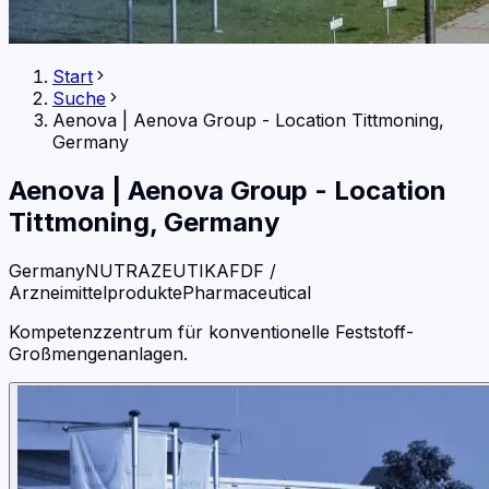
Start
Suche
Aenova
|
Aenova Group - Location Tittmoning,
Germany
Aenova
|
Aenova Group - Location
Tittmoning, Germany
Germany
NUTRAZEUTIKA
FDF /
Arzneimittelprodukte
Pharmaceutical
Kompetenzzentrum für konventionelle Feststoff-
Großmengenanlagen.