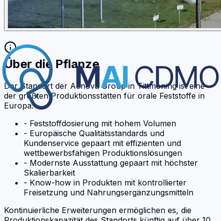
Über die Pflanze
Der Standort der Aenova Group in Tittmoning ist eine
der größten Produktionsstätten für orale Feststoffe in
Europa:
- Feststoffdosierung mit hohem Volumen
- Europäische Qualitätsstandards und
Kundenservice gepaart mit effizienten und
wettbewerbsfähigen Produktionslösungen
- Modernste Ausstattung gepaart mit höchster
Skalierbarkeit
- Know-how in Produkten mit kontrollierter
Freisetzung und Nahrungsergänzungsmitteln
Kontinuierliche Erweiterungen ermöglichen es, die
Produktionskapazität des Standorts künftig auf über 10