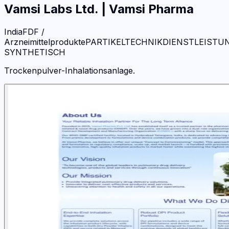
Vamsi Labs Ltd.
|
Vamsi Pharma
India
FDF /
Arzneimittelprodukte
PARTIKELTECHNIK
DIENSTLEISTU
SYNTHETISCH
Trockenpulver-Inhalationsanlage.